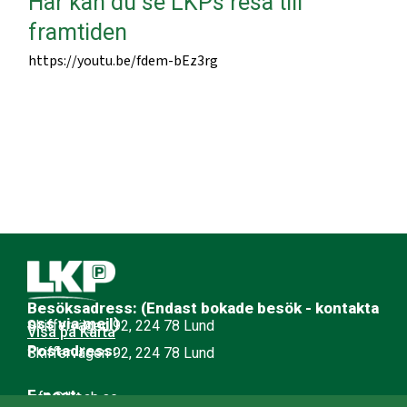
Här kan du se LKPs resa till
framtiden
https://youtu.be/fdem-bEz3rg
Besöksadress: (Endast bokade besök - kontakta
oss via mejl)
Skiffervägen 92, 224 78 Lund
Visa på Karta
Postadress:
Skiffervägen 92, 224 78 Lund
E-post:
info@lkpab.se