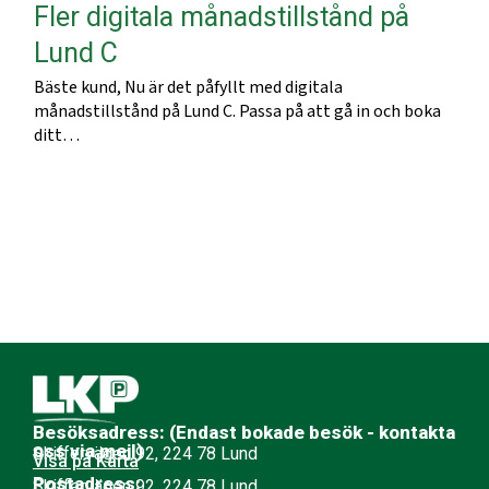
Fler digitala månadstillstånd på
Lund C
Bäste kund, Nu är det påfyllt med digitala
månadstillstånd på Lund C. Passa på att gå in och boka
ditt…
Besöksadress: (Endast bokade besök - kontakta
oss via mejl)
Skiffervägen 92, 224 78 Lund
Visa på Karta
Postadress:
Skiffervägen 92, 224 78 Lund