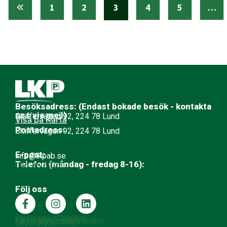
1
2
3
4
5
…
Besöksadress: (Endast bokade besök - kontakta
oss via mejl)
Skiffervägen 92, 224 78 Lund
Visa på Karta
Postadress:
Skiffervägen 92, 224 78 Lund
E-post:
info@lkpab.se
Telefon (måndag - fredag 8-16):
046-35 59 23
Följ oss
Personuppgiftspolicy
Kameraövervakningspolicy
Tillgänglighet (PDF)