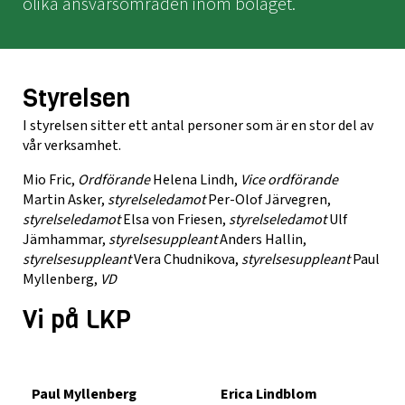
olika ansvarsområden inom bolaget.
Styrelsen
I styrelsen sitter ett antal personer som är en stor del av
vår verksamhet.
Mio Fric,
Ordförande
Helena Lindh,
Vice ordförande
Martin Asker,
styrelseledamot
Per-Olof Järvegren,
styrelseledamot
Elsa von Friesen,
styrelseledamot
Ulf
Jämhammar,
styrelsesuppleant
Anders Hallin,
styrelsesuppleant
Vera Chudnikova,
styrelsesuppleant
Paul
Myllenberg,
VD
Vi på LKP
Paul Myllenberg
Erica Lindblom