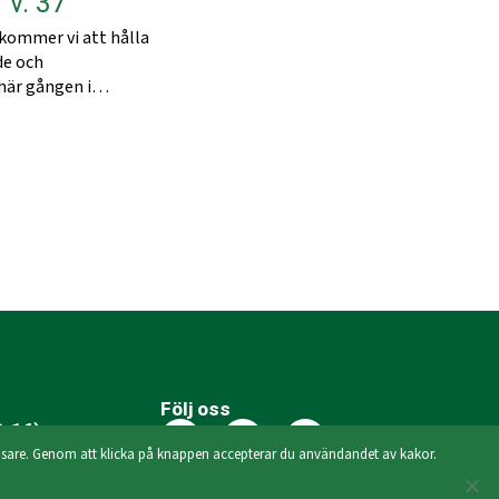
 v. 37
 kommer vi att hålla
de och
 här gången i…
Följ oss
-16):
bbläsare. Genom att klicka på knappen accepterar du användandet av kakor.
Personuppgiftspolicy
Kameraövervakningspolicy
Tillgänglighet (PDF)