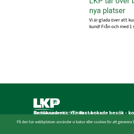
LKP tar över 
nya platser
Vi är glada över att k
kund! Från och med 1
Besöksadress: (Endast bokade besök - kon
Skiffervägen 92, 224 78 Lund
Visa på Karta
Postadress:
Skiffervägen 92, 224 78 Lund
På den här webbplatsen använder vi kakor eller cookies för att generera 