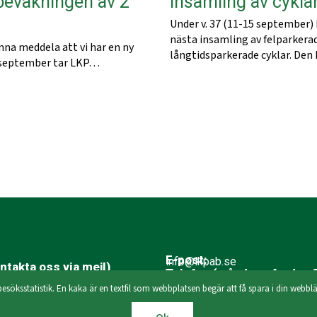
bevakningen av 2
Insamling av cyklar
Under v. 37 (11-15 september)
nästa insamling av felparkera
unna meddela att vi har en ny
långtidsparkerade cyklar. Den
 september tar LKP…
E-post:
info@lkpab.se
takta oss via mejl)
Telefon (måndag - fredag 8
046-35 59 23
besöksstatistik. En kaka är en textfil som webbplatsen begär att få spara i din we