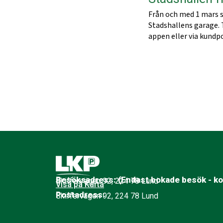
Från och med 1 mars sä
Stadshallens garage. 
appen eller via kund
Besöksadress: (Endast bokade besök - kon
Skiffervägen 92, 224 78 Lund
Visa på Karta
Postadress:
Skiffervägen 92, 224 78 Lund