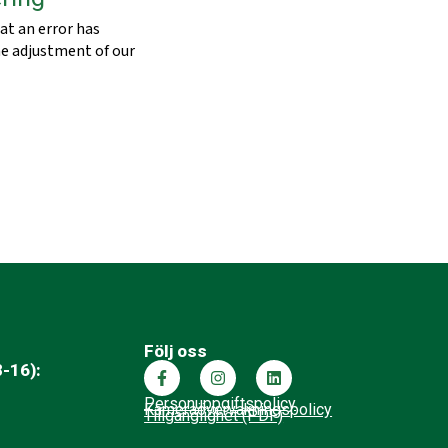
at an error has
he adjustment of our
Följ oss
-16):
Personuppgiftspolicy
Kameraövervakningspolicy
Tillgänglighet (PDF)