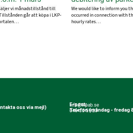
ljer vi månadstillstånd till
We would like to inform you th
Tillstånden går att köpa i LKP-
occurred in connection with t
portalen…
hourly rates…
E-post:
info@lkpab.se
takta oss via mejl)
Telefon (måndag - fredag 8
046-35 59 23