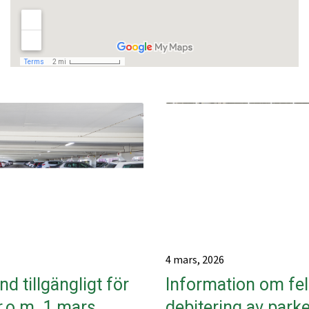
4 mars, 2026
d tillgängligt för
Information om fel
r.o.m. 1 mars
debitering av park